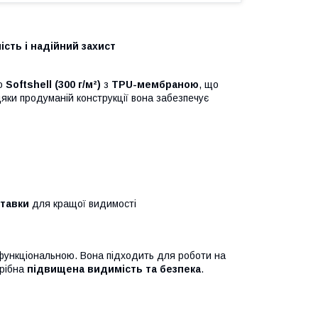
ість і надійний захист
го
Softshell (300 г/м²)
з
TPU-мембраною
, що
дяки продуманій конструкції вона забезпечує
тавки
для кращої видимості
функціональною. Вона підходить для роботи на
трібна
підвищена видимість та безпека
.