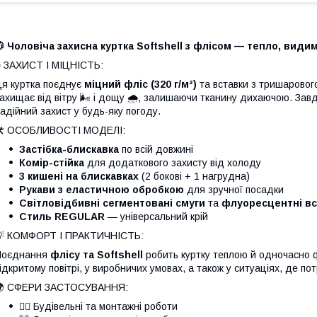
 Чоловіча захисна куртка Softshell з флісом — тепло, видим
 ЗАХИСТ І МІЦНІСТЬ:
я куртка поєднує
міцний фліс (320 г/м²)
та вставки з тришарово
ахищає від вітру 🌬️ і дощу 🌧️, залишаючи тканину дихаючою. Зав
адійний захист у будь-яку погоду.
🛠️ ОСОБЛИВОСТІ МОДЕЛІ:
Застібка-блискавка
по всій довжині
Комір-стійка
для додаткового захисту від холоду
3 кишені на блискавках
(2 бокові + 1 нагрудна)
Рукави з еластичною обробкою
для зручної посадки
Світловідбивні сегментовані смуги
та
флуоресцентні вс
Стиль REGULAR
— універсальний крій
💡 КОМФОРТ І ПРАКТИЧНІСТЬ:
Поєднання
флісу та Softshell
робить куртку теплою й одночасно 
ідкритому повітрі, у виробничих умовах, а також у ситуаціях, де по
🌍 СФЕРИ ЗАСТОСУВАННЯ:
👷‍♂️ Будівельні та монтажні роботи