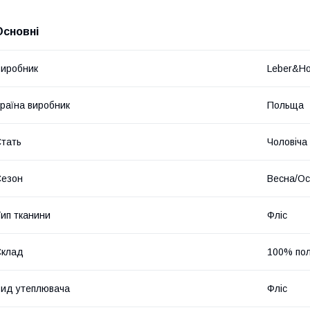
Основні
иробник
Leber&Ho
раїна виробник
Польща
тать
Чоловіча
Сезон
Весна/Ос
ип тканини
Фліс
Склад
100% пол
ид утеплювача
Фліс