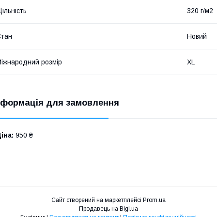
ільність
320 г/м2
Стан
Новий
іжнародний розмір
XL
нформація для замовлення
іна:
950 ₴
Сайт створений на маркетплейсі
Prom.ua
Продавець на Bigl.ua