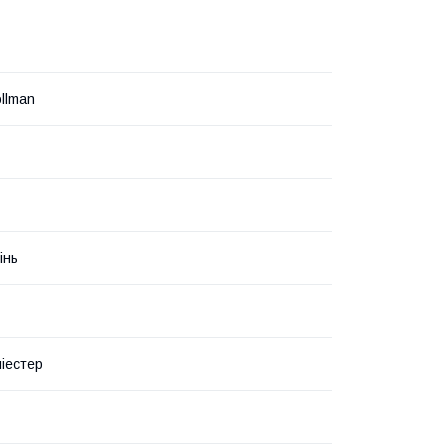
llman
інь
іестер