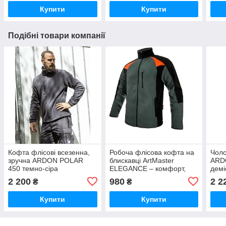
Купити
Купити
Подібні товари компанії
Кофта флісові всезенна,
Робоча флісова кофта на
Чоло
зручна ARDON POLAR
блискавці ArtMaster
ARD
450 темно-сіра
ELEGANCE – комфорт,
демі
тепло та функціональність
комф
2 200
980
2 2
₴
₴
Купити
Купити