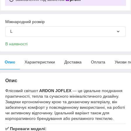
Міжнародний розмір
L
В наявності
Опис
Характеристики
Доставка
Оплата
Умови п
Опис
Флісовий світшот
ARDON JOFLEX
— це ідеальне поєднання
практичності, тепла та сучасного мінімалістичного дизайну.
Завдяки ергономічному крою та дихаючому матеріалу, він
забезпечує комфорт у повсякденному використанні, на роботі
чи активному відпочинку. Ідеальний варіант також для
корпоративного брендування або рекламного текстилю.
✅
Переваги моделі: