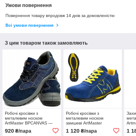
Умови повернення
Повернення товару впродовж 14 днів за домовленістю
Всі умови повернення
З цим товаром також замовляють
Робочі кросівки з
Робочі кросівки з
Захи
металевим носком
металевим носком
мет
ArtMaster BPCANVAS —
замшеві ArtMaster
Artm
міцне та захисне
BSPORT 3 — захист та
SRC)
920
1 120
1 1
₴/пара
₴/пара
спецвзуття
комфорт
для 