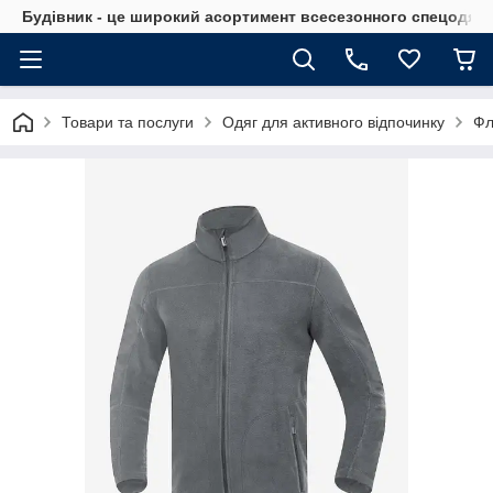
Будівник - це широкий асортимент всесезонного спецодягу 
Товари та послуги
Одяг для активного відпочинку
Фл