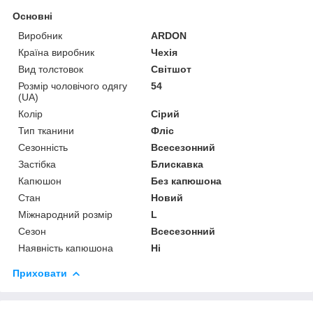
Основні
Виробник
ARDON
Країна виробник
Чехія
Вид толстовок
Світшот
Розмір чоловічого одягу
54
(UA)
Колір
Сірий
Тип тканини
Фліс
Сезонність
Всесезонний
Застібка
Блискавка
Капюшон
Без капюшона
Стан
Новий
Міжнародний розмір
L
Сезон
Всесезонний
Наявність капюшона
Ні
Приховати