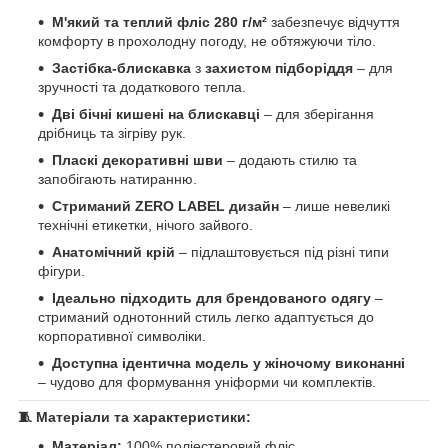
М'який та теплий фліс 280 г/м²
забезпечує відчуття
комфорту в прохолодну погоду, не обтяжуючи тіло.
Застібка-блискавка
з
захистом підборіддя
– для
зручності та додаткового тепла.
Дві бічні кишені на блискавці
– для зберігання
дрібниць та зігріву рук.
Пласкі декоративні шви
– додають стилю та
запобігають натиранню.
Стриманий ZERO LABEL дизайн
– лише невеликі
технічні етикетки, нічого зайвого.
Анатомічний крій
– підлаштовується під різні типи
фігури.
Ідеально підходить для брендованого одягу
–
стриманий однотонний стиль легко адаптується до
корпоративної символіки.
Доступна ідентична модель у жіночому виконанні
– чудово для формування уніформи чи комплектів.
🧵
Матеріали та характеристики:
Матеріал:
100% поліестеровий фліс