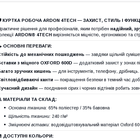
🛡️ КУРТКА РОБОЧА ARDON 4TECH — ЗАХИСТ, СТИЛЬ І ФУНК
рактичне рішення для професіоналів, яким потрібен
надійний, зр
олекції
ARDON® 4TECH
вирізняється міцністю, ергономікою та с
🔧 ОСНОВНІ ПЕРЕВАГИ:
Стійкість до механічних пошкоджень
— завдяки щільній сумішеві
Вставки з міцного OXFORD 600D
— додатковий захист у зонах п
Багато зручних кишень
— для інструментів, телефону, дрібниць.
Світловідбиваючі канти
— покращення безпеки в темний час доби
Сучасний дизайн
— поєднання сірих і чорних відтінків робить зов
🧵 МАТЕРІАЛИ ТА СКЛАД:
Основна тканина:
65% поліестер / 35% бавовна
Щільність тканини:
240 г/м²
Зміцнюючі вставки:
водовідштовхувальний матеріал Oxford 6
🎨 ДОСТУПНІ КОЛЬОРИ: