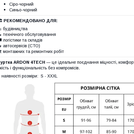
Сіро-чорний
Синьо-чорний
🏗️ РЕКОМЕНДОВАНО ДЛЯ:
 будівництва
 технічного обслуговування
 логістики та складів
 автосервісів (СТО)
️ монтажних та ремонтних робіт
Куртка ARDON 4TECH
— це ідеальне поєднання міцності, комфорту
кість і функціональність без компромісів.
 наявності розміри: S - XXXL