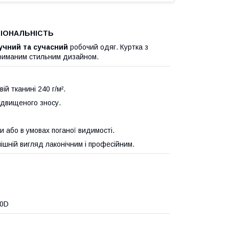
ЦІОНАЛЬНІСТЬ
учний та сучасний
робочий одяг. Куртка з
триманим стильним дизайном.
й тканині 240 г/м².
ідвищеного зносу.
 або в умовах поганої видимості.
нішній вигляд лаконічним і професійним.
00D