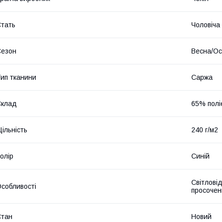
тать
Чоловіча
Сезон
Весна/Ос
ип тканини
Саржа
Склад
65% полі
ільність
240 г/м2
олір
Синій
Світлові
собливості
просочен
Стан
Новий