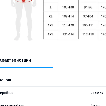
арактеристики
Основні
иробник
ARDON
раїна виробник
Чехія