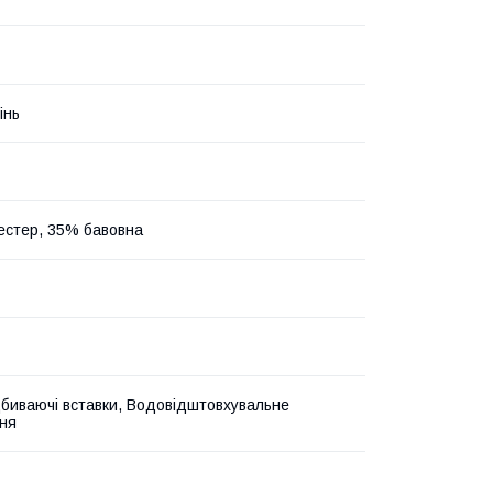
інь
естер, 35% бавовна
дбиваючі вставки, Водовідштовхувальне
ня