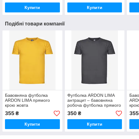
Польща
Купити
Купити
Подібні товари компанії
Бавовняна футболка
Футболка ARDON LIMA
Баво
ARDON LIMA прямого
антрацит – бавовняна
ARD
крою жовта
робоча футболка прямого
крою
крою, комфортна та
355
350
355
₴
₴
зносостійка
Купити
Купити