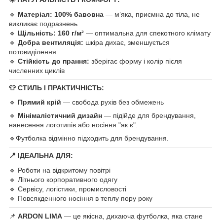
🔹
Матеріал:
100% бавовна
— м’яка, приємна до тіла, не
викликає подразнень
🔹
Щільність:
160 г/м²
— оптимальна для спекотного клімату
🔹
Добра вентиляція:
шкіра дихає, зменшується
потовиділення
🔹
Стійкість до прання:
зберігає форму і колір після
численних циклів
👕
СТИЛЬ І ПРАКТИЧНІСТЬ:
🔹
Прямий крій
— свобода рухів без обмежень
🔹
Мінімалістичний дизайн
— підійде для брендування,
нанесення логотипів або носіння "як є".
🔹
Футболка відмінно підходить для брендування.
📍
ІДЕАЛЬНА ДЛЯ:
🔹 Роботи на відкритому повітрі
🔹 Літнього корпоративного одягу
🔹 Сервісу, логістики, промисловості
🔹 Повсякденного носіння в теплу пору року
📌
ARDON LIMA
— це якісна, дихаюча футболка, яка стане