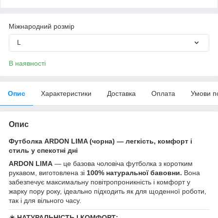
Міжнародний розмір
L
В наявності
Опис
Характеристики
Доставка
Оплата
Умови п
Опис
Футболка ARDON LIMA (чорна) — легкість, комфорт і
стиль у спекотні дні
ARDON LIMA
— це базова чоловіча футболка з коротким
рукавом, виготовлена зі
100% натуральної бавовни.
Вона
забезпечує максимальну повітропроникність і комфорт у
жарку пору року, ідеально підходить як для щоденної роботи,
так і для вільного часу.
☀️
НАТУРАЛЬНІСТЬ І КОМФОРТ: