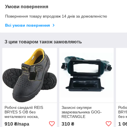
Умови повернення
Повернення товару впродовж 14 днів за домовленістю
Всі умови повернення
З цим товаром також замовляють
Робочі сандалії REIS
Захисні окуляри
Робо
BRYES S OB без
зварювальника GOG-
BRYE
металевого носка,
RECTANGLE
без 
протиковзка та
легкі
910
310
1 0
₴/пара
₴
маслостійка підошва,
спец