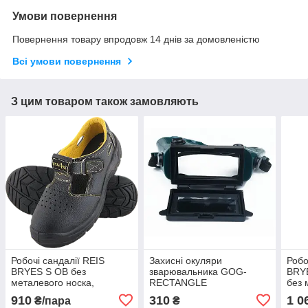
Умови повернення
Повернення товару впродовж 14 днів за домовленістю
Всі умови повернення
З цим товаром також замовляють
Робочі сандалії REIS
Захисні окуляри
Робо
BRYES S OB без
зварювальника GOG-
BRYE
металевого носка,
RECTANGLE
без 
протиковзка та
легкі
910
310
1 0
₴/пара
₴
маслостійка підошва,
спец