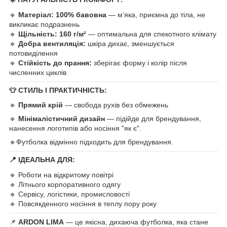
🔹
Матеріал:
100% бавовна
— м’яка, приємна до тіла, не
викликає подразнень
🔹
Щільність:
160 г/м²
— оптимальна для спекотного клімату
🔹
Добра вентиляція:
шкіра дихає, зменшується
потовиділення
🔹
Стійкість до прання:
зберігає форму і колір після
численних циклів
👕
СТИЛЬ І ПРАКТИЧНІСТЬ:
🔹
Прямий крій
— свобода рухів без обмежень
🔹
Мінімалістичний дизайн
— підійде для брендування,
нанесення логотипів або носіння "як є".
🔹
Футболка відмінно підходить для брендування.
📍
ІДЕАЛЬНА ДЛЯ:
🔹 Роботи на відкритому повітрі
🔹 Літнього корпоративного одягу
🔹 Сервісу, логістики, промисловості
🔹 Повсякденного носіння в теплу пору року
📌
ARDON LIMA
— це якісна, дихаюча футболка, яка стане