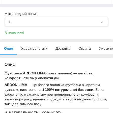
Міжнародний розмір
L
В наявності
Опис
Характеристики
Доставка
Оплата
Умови п
Опис
Футболка ARDON LIMA (помаранчева) — легкість,
комфорт і стиль у спекотні дні
ARDON LIMA
— це базова чоловіча футболка з коротким
рукавом, виготовлена зі
100% натуральної бавовни.
Вона
забезпечує максимальну повітропроникність і комфорт у
жарку пору року, ідеально підходить як для щоденної роботи,
так і для вільного часу.
☀️
НАТУРАЛЬНІСТЬ І КОМФОРТ: