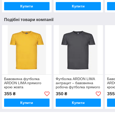
Польща
Купити
Купити
Подібні товари компанії
Бавовняна футболка
Футболка ARDON LIMA
Баво
ARDON LIMA прямого
антрацит – бавовняна
ARD
крою жовта
робоча футболка прямого
крою
крою, комфортна та
355
350
355
₴
₴
зносостійка
Купити
Купити