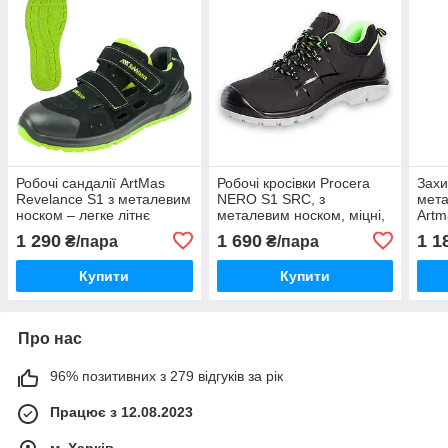
Робочі сандалії ArtMas
Робочі кросівки Procera
Захи
Revelance S1 з металевим
NERO S1 SRC, з
мет
носком – легке літнє
металевим носком, міцні,
Artm
захисне спецвзуття для
зручні, зносостійкі,
SRC)
1 290
1 690
1 1
₴/пара
₴/пара
роботи
чоловіче захисне
для 
спецвзуття
Купити
Купити
Про нас
96% позитивних з 279 відгуків за рік
Працює з 12.08.2023
м. Харків