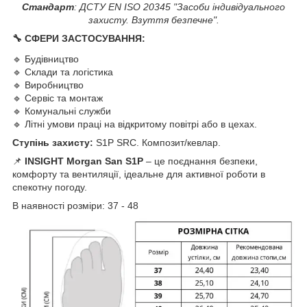
Стандарт
: ДСТУ EN ISO 20345 "Засоби індивідуального
захисту. Взуття безпечне".
🔧 СФЕРИ ЗАСТОСУВАННЯ:
🔹 Будівництво
🔹 Склади та логістика
🔹 Виробництво
🔹 Сервіс та монтаж
🔹 Комунальні служби
🔹 Літні умови праці на відкритому повітрі або в цехах.
Ступінь захисту:
S1P SRC. Композит/кевлар.
📌
INSIGHT Morgan San S1P
– це поєднання безпеки,
комфорту та вентиляції, ідеальне для активної роботи в
спекотну погоду.
В наявності розміри: 37 - 48