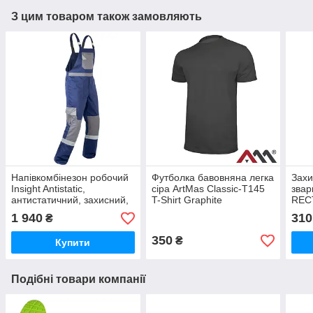
З цим товаром також замовляють
Напівкомбінезон робочий
Футболка бавовняна легка
Захи
Insight Antistatic,
сіра ArtMas Classic-T145
зва
антистатичний, захисний,
T-Shirt Graphite
REC
міцний, зручний,
1 940
310
₴
чоловічий спецодяг для
виробництва, Україна
350
₴
Купити
Подібні товари компанії