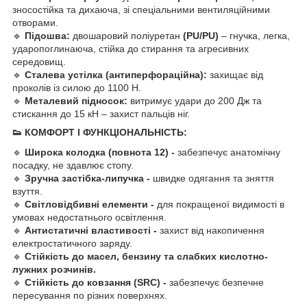
зносостійка та дихаюча, зі спеціальними вентиляційними
отворами.
🔹
Підошва:
двошаровий поліуретан
(PU/PU)
– гнучка, легка,
ударопоглинаюча, стійка до стирання та агресивних
середовищ.
🔹
Сталева устілка (антиперфораційна):
захищає від
проколів із силою до 1100 Н.
🔹
Металевий підносок:
витримує удари до 200 Дж та
стискання до 15 кН – захист пальців ніг.
👟 КОМФОРТ І ФУНКЦІОНАЛЬНІСТЬ:
🔹
Широка колодка (повнота 12) -
забезпечує анатомічну
посадку, не здавлює стопу.
🔹
Зручна застібка-липучка -
швидке одягання та зняття
взуття.
🔹
Світловідбивні елементи -
для покращеної видимості в
умовах недостатнього освітлення.
🔹
Антистатичні властивості -
захист від накопичення
електростатичного заряду.
🔹
Стійкість до масел, бензину та слабких кислотно-
лужних розчинів.
🔹
Стійкість до ковзання (SRC) -
забезпечує безпечне
пересування по різних поверхнях.