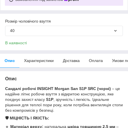
Розмір чоловічого взуття
40
В наявності
Опис
Характеристики
Доставка
Оплата
Умови п
Опис
Сандалі робочі INSIGHT Morgan San S1P SRC (чорні)
– це
надійне літнє робоче взуття з відкритою конструкцією, яке
поєднує захист класу
S1P
, зручність і легкість. Ідеальне
рішення для теплої пори року, коли потрібна вентиляція стопи
без компромісів у безпеці.
🛡️ МІЦНІСТЬ І ЯКІСТЬ:
🔹
Матеріал верху:
натуральна
шкіра товщиною 2,5 мм
–