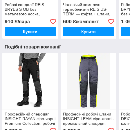
Робочі сандалії REIS
Чоловічий комплект
Робо
BRYES S OB без
термобілизни REIS US-
BRYE
металевого носка,
TERM — кофта + штани,
без 
протиковзка та
тепла термобілизна для
легкі
910
600
1 0
₴/пара
₴/комплект
маслостійка підошва,
холодної погоди
спец
Польща
Купити
Купити
Подібні товари компанії
Професійний спецодяг
Професійні робочі штани
Робо
INSIGHT RAYAN сіро-чорні
INSIGHT LEAM сіро-жовті -
DEXT
Premium Collection, робочі
преміальний спецодяг,
колі
штани, чоловічі
посилений захист та
міцн