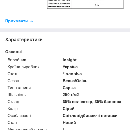
Приховати
Характеристики
Основні
Виробник
Insight
Країна виробник
Україна
Стать
Чоловіча
Сезон
Весна/Осінь
Тип тканини
Саржа
Щільність
250 г/м2
Склад
65% поліестер, 35% бавовна
Колір
Сірий
Особливості
Світловідбиваючі вставки
Стан
Новий
Міжнародний розмір
L