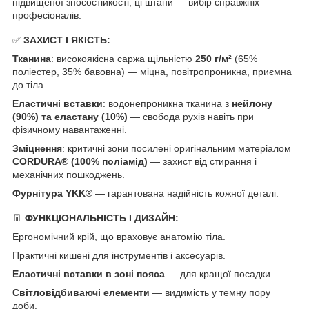
підвищеної зносостійкості, ці штани — вибір справжніх
професіоналів.
✅
ЗАХИСТ І ЯКІСТЬ:
Тканина
: високоякісна саржа щільністю
250 г/м²
(65%
поліестер, 35% бавовна) — міцна, повітропроникна, приємна
до тіла.
Еластичні вставки
: водонепроникна тканина з
нейлону
(90%) та еластану (10%)
— свобода рухів навіть при
фізичному навантаженні.
Зміцнення
: критичні зони посилені оригінальним матеріалом
CORDURA® (100% поліамід)
— захист від стирання і
механічних пошкоджень.
Фурнітура YKK®
— гарантована надійність кожної деталі.
👖
ФУНКЦІОНАЛЬНІСТЬ І ДИЗАЙН:
Ергономічний крій, що враховує анатомію тіла.
Практичні кишені для інструментів і аксесуарів.
Еластичні вставки в зоні пояса
— для кращої посадки.
Світловідбиваючі елементи
— видимість у темну пору
доби.