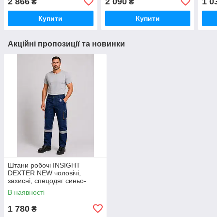
2 866
2 090
1 0
₴
₴
комфорт на весь день
Купити
Купити
Акційні пропозиції та новинки
Штани робочі INSIGHT
DEXTER NEW чоловічі,
захисні, спецодяг синьо-
бежевий
В наявності
1 780
₴