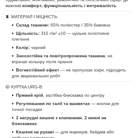
важливі
комфорт, функціональність і витривалість
.
🧵 МАТЕРІАЛ І МІЦНІСТЬ:
Склад тканини:
65% поліестер / 35% бавовна
Щільність:
315 г/м² ±10 — щільне полотняне
плетіння
Колір:
чорний
Зносостійка та повітропроникна тканина
, не
втрачає кольору після прання
Вогнестійкий ефект
— не пропускає іскри, підходить
для зварювальних робіт
🧥 КУРТКА URG-B:
Прямий крій
, застібка-блискавка по центру
Регулювання по талії та манжетах
— кнопки для
точної посадки
2 нагрудні кишені з клапанами
,
2 нижні на
блискавках
Кишеня на рукаві
— для маркерів, бейджів або
дрібного інструменту