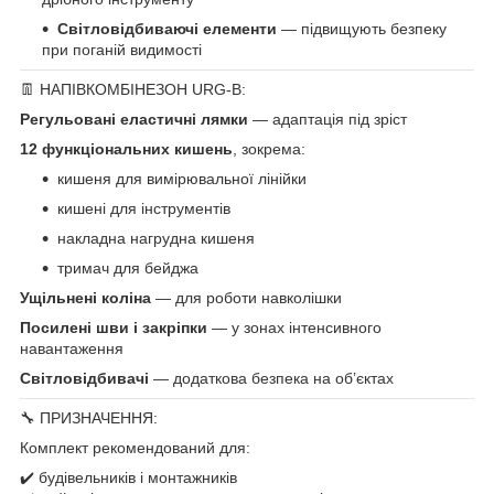
Світловідбиваючі елементи
— підвищують безпеку
при поганій видимості
👖 НАПІВКОМБІНЕЗОН URG-B:
Регульовані еластичні лямки
— адаптація під зріст
12 функціональних кишень
, зокрема:
кишеня для вимірювальної лінійки
кишені для інструментів
накладна нагрудна кишеня
тримач для бейджа
Ущільнені коліна
— для роботи навколішки
Посилені шви і закріпки
— у зонах інтенсивного
навантаження
Світловідбивачі
— додаткова безпека на об’єктах
🔧 ПРИЗНАЧЕННЯ:
Комплект рекомендований для:
✔️ будівельників і монтажників