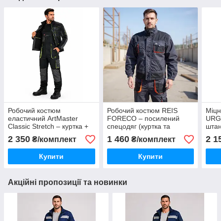
Робочий костюм
Робочий костюм REIS
Міцн
еластичний ArtMaster
FORECO – посилений
URGE
Classic Stretch – куртка +
спецодяг (куртка та
штан
напівкомбінезон, комфорт
напівкомбінезон),
2 350
1 460
2 1
₴/комплект
₴/комплект
та міцність
зносостійкий комплект для
роботи, Польща
Купити
Купити
Акційні пропозиції та новинки