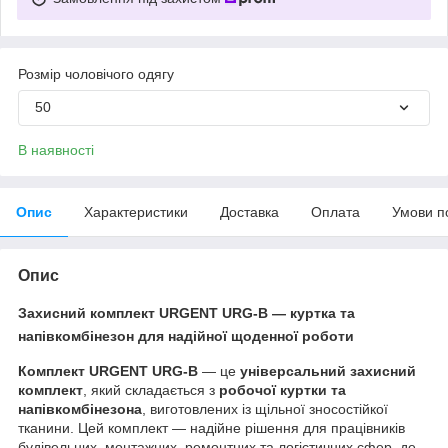
Розмір чоловічого одягу
50
В наявності
Опис
Характеристики
Доставка
Оплата
Умови п
Опис
Захисний комплект URGENT URG-B
— куртка та
напівкомбінезон для надійної щоденної роботи
Комплект URGENT URG-B
— це
універсальний захисний
комплект
, який складається з
робочої куртки та
напівкомбінезона
, виготовлених із щільної зносостійкої
тканини. Цей комплект — надійне рішення для працівників
будівельних, монтажних, ремонтних та логістичних сфер, де