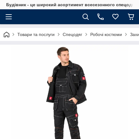
Будівник - це широкий асортимент всесезонного спецодягу 
Товари та послуги
Спецодяг
Робочі костюми
Захи