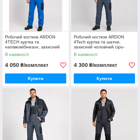
Робочий костюм ARDON
Робочий костюм ARDON
4TECH куртка та
4Tech куртка та шатни,
напівкомбінезон, захисний
захисний чоловічий сіро-
чоловічий синьо-чорний
чорний
В наявності
В наявності
4 050
4 300
₴/комплект
₴/комплект
Купити
Купити