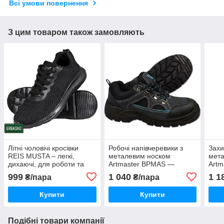
Всі умови повернення
З цим товаром також замовляють
Літні чоловічі кросівки
Робочі напівчеревики з
Захи
REIS MUSTA – легкі,
металевим носком
мет
дихаючі, для роботи та
Artmaster BPMAS —
Artm
повсякденного носіння
захисне спецвзуття для
SRC)
999
1 040
1 1
₴/пара
₴/пара
роботи, комфортне та
для 
міцне
Купити
Купити
Подібні товари компанії