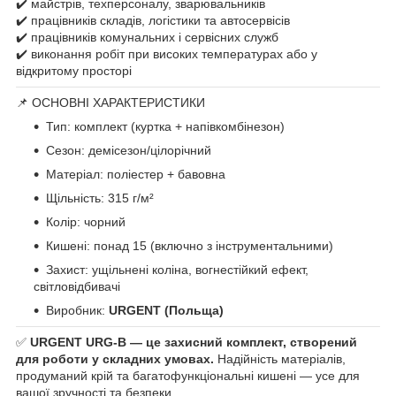
✔️ майстрів, техперсоналу, зварювальників
✔️ працівників складів, логістики та автосервісів
✔️ працівників комунальних і сервісних служб
✔️ виконання робіт при високих температурах або у
відкритому просторі
📌 ОСНОВНІ ХАРАКТЕРИСТИКИ
Тип: комплект (куртка + напівкомбінезон)
Сезон: демісезон/цілорічний
Матеріал: поліестер + бавовна
Щільність: 315 г/м²
Колір: чорний
Кишені: понад 15 (включно з інструментальними)
Захист: ущільнені коліна, вогнестійкий ефект,
світловідбивачі
Виробник:
URGENT (Польща)
✅
URGENT URG-B — це захисний комплект, створений
для роботи у складних умовах.
Надійність матеріалів,
продуманий крій та багатофункціональні кишені — усе для
вашої зручності та безпеки.