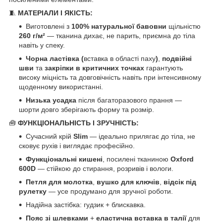
🧵
МАТЕРІАЛИ І ЯКІСТЬ:
Виготовлені з
100% натуральної бавовни
щільністю
260 г/м²
— тканина дихає, не парить, приємна до тіла
навіть у спеку.
Чорна ластівка
(
вставка в області паху
)
,
подвійні
шви
та
закріпки в критичних точках
гарантують
високу міцність та довговічність навіть при інтенсивному
щоденному використанні.
Низька усадка
після багаторазового прання —
шорти довго зберігають форму та розмір.
🧰
ФУНКЦІОНАЛЬНІСТЬ І ЗРУЧНІСТЬ:
Сучасний крій
Slim
— ідеально прилягає до тіла, не
сковує рухів і виглядає професійно.
Функціональні кишені
, посилені тканиною
Oxford
600D
— стійкою до стирання, розривів і вологи.
Петля для молотка
,
вушко для ключів
,
відсік під
рулетку
— усе продумано для зручної роботи.
Надійна застібка: гудзик + блискавка.
Пояс зі шлевками
+
еластична вставка в талії
для