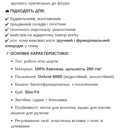
зручного прилягання до фігури.
💼
ПІДХОДЯТЬ ДЛЯ:
✔️ будівельників, монтажників
✔️ працівників складів і логістики
✔️ технічного персоналу, ремонтників
✔️ майстрів на відкритому повітрі влітку
✔️ усіх, кому важливо мати
зручний і функціональний
спецодяг
у спеку
📌
ОСНОВНІ ХАРАКТЕРИСТИКИ:
Тип: робочі літні шорти
Матеріал:
100% бавовна, щільність 260 г/м²
Посилення:
Oxford 600D
(водостійкий, зносостійкий)
Кишені: багатофункціональні, з посиленням
Крій:
Slim Fit
Застібка: гудзик + блискавка
Особливості: петля для молотка, вушко для ключів,
кишеня для рулетки
Регулювання талії: еластична вставка + пояс зі
шлевками