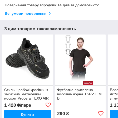
Повернення товару впродовж 14 днів за домовленістю
Всі умови повернення
З цим товаром також замовляють
Стильні робочі кросівки із
Футболка приталена
Елас
захисним металевим
чоловіча чорна TSR-SLIM
ArtM
носком Procera TEXO AIR
B
з гн
WING — комфорт та
під
1 420
1 1
₴/пара
безпека
290
₴
Купити