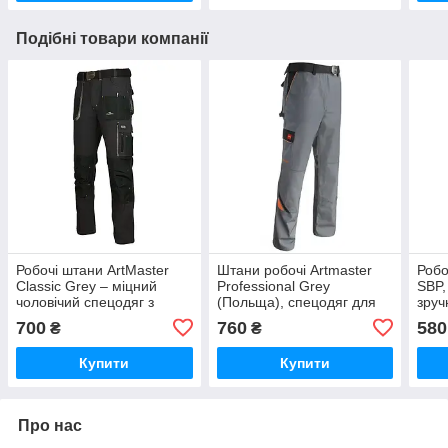
Подібні товари компанії
Робочі штани ArtMaster
Штани робочі Artmaster
Робо
Classic Grey – міцний
Professional Grey
SBP, 
чоловічий спецодяг з
(Польща), спецодяг для
зруч
кишенями, зносостійкі
роботи, міцні та зручні
прак
700
760
580
₴
₴
робочі штани для роботи
спец
Купити
Купити
Про нас