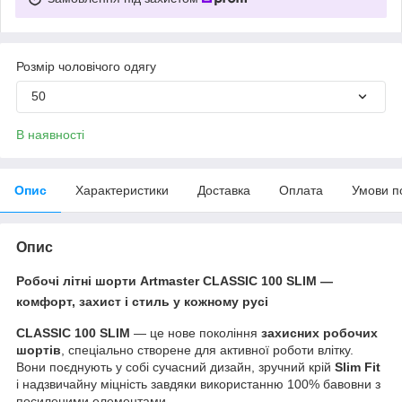
Розмір чоловічого одягу
50
В наявності
Опис
Характеристики
Доставка
Оплата
Умови п
Опис
Робочі літні шорти Artmaster CLASSIC 100 SLIM
—
комфорт, захист і стиль у кожному русі
CLASSIC 100 SLIM
— це нове покоління
захисних робочих
шортів
, спеціально створене для активної роботи влітку.
Вони поєднують у собі сучасний дизайн, зручний крій
Slim Fit
і надзвичайну міцність завдяки використанню 100% бавовни з
посиленими елементами.