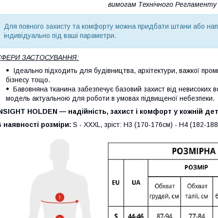
вимогам Технічного Регламенту У
Для повного захисту та комфорту можна придбати штани або напі
індивідуально під ваші параметри.
СФЕРИ ЗАСТОСУВАННЯ:
Ідеально підходить для будівництва, архітектури, важкої про
бізнесу тощо.
Бавовняна тканина забезпечує базовий захист від невисоких во
модель актуальною для роботи в умовах підвищеної небезпеки.
NSIGHT HOLDEN — надійність, захист і комфорт у кожній дета
 наявності розміри:
S - XXXL, зріст: Н3 (170-176см) - Н4 (182-188