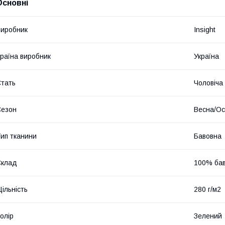
Основні
иробник
Insight
раїна виробник
Україна
тать
Чоловіча
Сезон
Весна/Ос
ип тканини
Бавовна
Склад
100% ба
ільність
280 г/м2
олір
Зелений