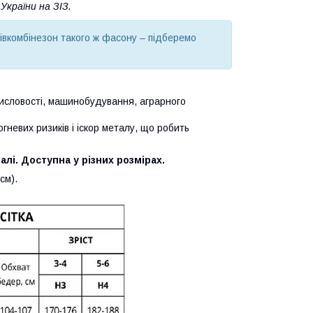
країни на ЗІЗ.
вкомбінезон такого ж фасону – підберемо
мисловості, машинобудування, аграрного
гневих ризиків і іскор металу, що робить
лі. Доступна у різних розмірах.
см).