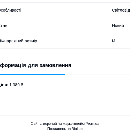
собливості
Світлові
Стан
Новий
іжнародний розмір
M
нформація для замовлення
іна:
1 380 ₴
Сайт створений на маркетплейсі
Prom.ua
Продавець на Bigl.ua