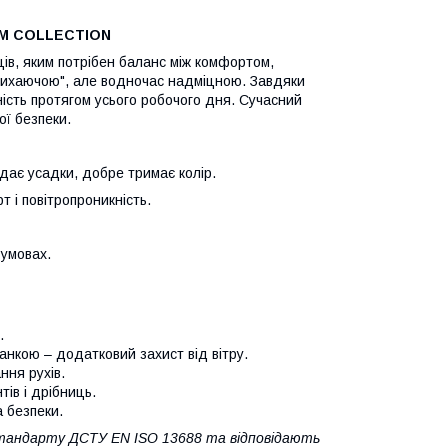
UM COLLECTION
ів, яким потрібен баланс між комфортом,
дихаючою", але водночас надміцною. Завдяки
ість протягом усього робочого дня. Сучасний
ї безпеки.
 дає усадки, добре тримає колір.
 і повітропроникність.
 умовах.
.
анкою – додатковий захист від вітру.
ння рухів.
ів і дрібниць.
 безпеки.
 Стандарту ДСТУ EN ISO 13688 та відповідають