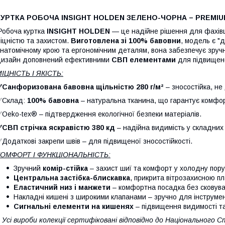
КУРТКА РОБОЧА INSIGHT HOLDEN ЗЕЛЕНО-ЧОРНА – PREMI
обоча куртка
INSIGHT HOLDEN
— це надійне рішення для фахівц
іцністю та захистом.
Виготовлена зі 100% бавовни
, модель є "
натомічному крою та ергономічним деталям, вона забезпечує зручн
изайн доповнений ефективними
СВП елементами
для підвищено
ІЦНІСТЬ І ЯКІСТЬ:
✅Санфоризована бавовна щільністю 280 г/м²
– зносостійка, не
✅Склад:
100% бавовна
– натуральна тканина, що гарантує комфорт
Oeko-tex® – підтвердження екологічної безпеки матеріалів.
СВП стрічка яскравістю 380 кд
– надійна видимість у складних
Додаткові закрепи швів – для підвищеної зносостійкості.
КОМФОРТ І ФУНКЦІОНАЛЬНІСТЬ:
Зручний
комір-стійка
– захист шиї та комфорт у холодну пору
Центральна застібка-блискавка
, прикрита вітрозахисною пл
Еластичний низ і манжети
– комфортна посадка без сковува
Накладні кишені з широкими клапанами – зручно для інструмент
Сигнальні елементи на кишенях
– підвищення видимості та
Усі вироби колекції сертифіковані відповідно до Національного