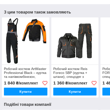
З цим товаром також замовляють
Робочий костюм ArtMaster
Робочий костюм Reis
Робо
Professional Black – куртка
Foreco SBP (куртка +
FOR
та напівкомбінезон,
штани), спецодяг з
спец
посилений чоловічий
кишенями та посиленими
напі
1 840
1 360
1 4
₴/комплект
₴/комплект
спецодяг, зносостійкий
швами
знос
робочий одяг,
робо
Купити
Купити
Подібні товари компанії