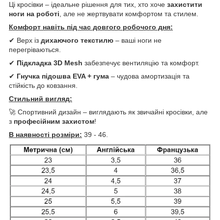
Ці кросівки – ідеальне рішення для тих, хто хоче
захистити
ноги на роботі
, але не жертвувати комфортом та стилем.
Комфорт навіть під час довгого робочого дня:
✔ Верх із
дихаючого текстилю
– ваші ноги не
перегріваються.
✔
Підкладка 3D Mesh
забезпечує вентиляцію та комфорт.
✔
Гнучка підошва EVA + гума
– чудова амортизація та
стійкість до ковзання.
Стильний вигляд:
🚀 Спортивний дизайн – виглядають як звичайні кросівки, але
з
професійним захистом
!
В наявності розміри:
39 - 46.