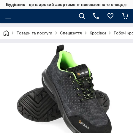
Будівник - це широкий асортимент всесезонного спецодягу 
Товари та послуги
Спецвзуття
Кросівки
Робочі кр