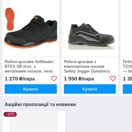
Робочі кросівки ArtMaster
Робочі кросівки з
Робо
BTEX SB літні, з
композитним носком
TEX
металевим носком, легкі
Safety Jogger Dynamica
— бе
та міцні, чоловіче
ESD – легкі, антистатичні
легк
1 270
1 550
1 3
₴/пара
₴/пара
спецвзуття
та стійкі до ковзання
комф
Купити
Купити
Акційні пропозиції та новинки
–10%