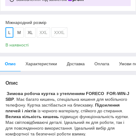
Міжнародний розмір
L
M
XL
XXL
XXXL
В наявності
Опис
Характеристики
Доставка
Оплата
Умови п
Опис
Зимова робоча куртка з утепленням FORECO FOR-WIN-J
SBP
. Має багато кишень, спеціальна кишеня для мобільного
телефону. Куртка застібається на блискавку.
Підсилення
плечей і ліктів
із чорного матеріалу, стійкого до стирання.
Велика кількість кишень
підвищує функціональність куртки.
Має світловідбиваючі деталі. Ідеальний як для роботи, так і
для повсякденного використання. Ідеальний вибір для
комфортної та безпечної роботи взимку.