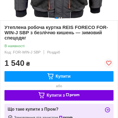
Утеплена робоча куртка REIS FORECO FOR-
WIN-J SBP з безліччю кишень — зимовий
спецодяг
В наявності
Код: FOR-WIN-J SBP
Роздріб
1 540
₴
Купити
або
Купити з
Що таке купити з Пром?
Замовлення під захистом