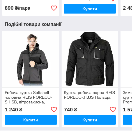
890
2 4
₴/пара
Купити
Подібні товари компанії
Робоча куртка Softshell
Куртка робоча чорна REIS
Зимо
чоловіча REIS FORECO-
FORECO-J BJS Польща
курт
SH SB, вітрозахисна,
Prom
водостійка, стрейчева
1 240
740
1 5
₴
₴
Купити
Купити