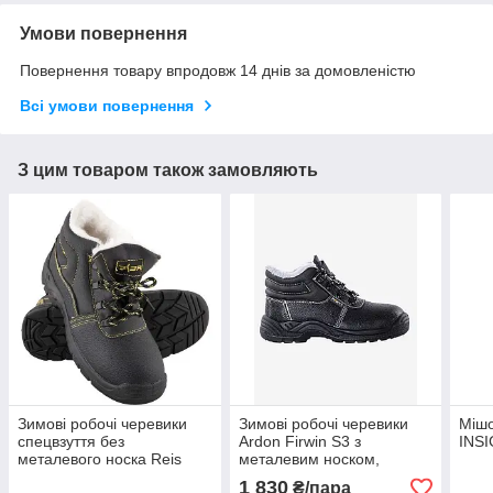
Умови повернення
Повернення товару впродовж 14 днів за домовленістю
Всі умови повернення
З цим товаром також замовляють
Зимові робочі черевики
Зимові робочі черевики
Мішо
спецвзуття без
Ardon Firwin S3 з
INSI
металевого носка Reis
металевим носком,
BRYES TO OB
утеплені, антиковзкі
1 830
₴/пара