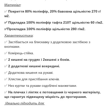
Матеріал
:
✅
Покриття 80% поліефір, 20% бавовна щільністю 270 г/
м2.
✅ Підкладка 100% поліефір тафта 210T щільністю 60 г/м2.
✅Прокладка 100% поліефір щільністю 280 г/м2.
Характеристика
:
✅ Застібається на блискавку з додатковою застібкою з
кнопками.
✅ Комірець-стійка.
✅
2 кишені на грудях і 2кишені з боків.
✅
2 додаткові кишені всередині.
✅ Додаткова кишеня на рукаві.
✅ Хлястик для пристібання ключів.
✅ Низ куртки та рукави оздоблені манжетами.
✅
На плечах і ліктях є потовщення із чорного матеріалу,
що гарантує підвищену міцність до протирання.
Ідеально підходить для: