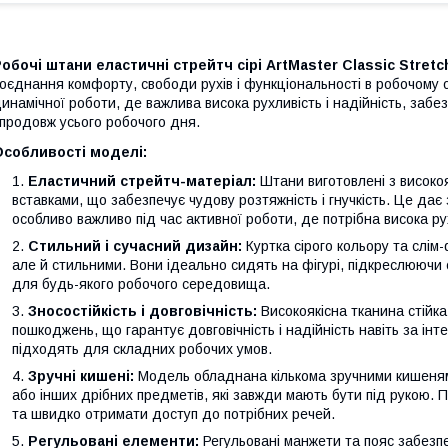
обочі штани еластичні стрейтч сірі ArtMaster Classic Stretc
оєднання комфорту, свободи рухів і функціональності в робочому 
инамічної роботи, де важлива висока рухливість і надійність, забе
продовж усього робочого дня.
Особливості моделі:
Еластичний стрейтч-матеріал:
Штани виготовлені з високоя
вставками, що забезпечує чудову розтяжність і гнучкість. Це дає 
особливо важливо під час активної роботи, де потрібна висока ру
Стильний і сучасний дизайн:
Куртка сірого кольору та слім-
але й стильними. Вони ідеально сидять на фігурі, підкреслюючи
для будь-якого робочого середовища.
Зносостійкість і довговічність:
Високоякісна тканина стійк
пошкоджень, що гарантує довговічність і надійність навіть за ін
підходять для складних робочих умов.
Зручні кишені:
Модель обладнана кількома зручними кишенями
або інших дрібних предметів, які завжди мають бути під рукою.
та швидко отримати доступ до потрібних речей.
Регульовані елементи:
Регульовані манжети та пояс забезп