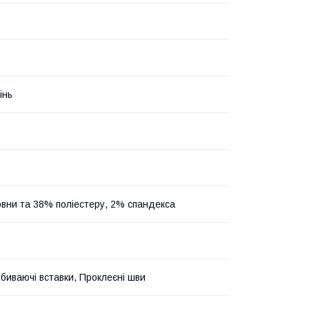
інь
вни та 38% поліестеру, 2% спандекса
дбиваючі вставки, Проклеєні шви