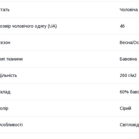
тать
Чоловіча
озмір чоловічого одягу (UA)
46
Сезон
Весна/Ос
ип тканини
Бавовна
ільність
260 г/м2
Склад
60% баво
олір
Сірий
собливості
Світлові