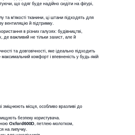
туючи, що одяг буде надійно сидіти на фігурі,
у та м'якості тканини, ці штани підходять для
у вентиляцію й підтримку.
ористання в різних галузях: будівництві,
, де важливий не тільки захист, але й
ності та довговічності, яке ідеально підходить
 максимальний комфорт і впевненість у будь-якій
які зміцнюють місця, особливо вразливі до
вищують безпеку користувача.
ниною
Oxford600D
, петлею-молотком,
я на липучку.
ку для наколінників.