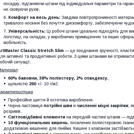
посадку, підганяючи штани під індивідуальні параметри та гаран
не сковуючи рухів.
Комфорт на весь день:
Завдяки повітропроникності матеріал
тривалого носіння без почуття дискомфорту, забезпечуючи чудов
Універсальність:
Ці робочі штани ідеально підходять для вик
логістиці, на складах, у виробничих приміщеннях та інших сферах
мобільність.
rtMaster Classic Stretch Slim
— це поєднання зручності, еластич
ля активної та продуктивної роботи. З цими штанами ви отримаєте
обочій ситуації.
Матеріал
:
60% бавовни, 38% поліестеру, 2% спандексу.
щільністю
260
+/- 10 г/м2.
Характеристика
:
Професійне шиття й естетика вироблення.
Чорна ластовиця
потрійні шви
и
численні міцні закріпки
, 
розривів.
Світловідбивні елементи
на передній частині штанів — під
10 функціональних кишень
, посилених поліестеровою тка
додатковою кишенею для лінійки. Кишені з клапаном застібаютьс
2 наколінні кишені
з отвором внизу, що застібаються на липуч