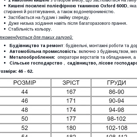
Кишені посилені поліефірною тканиною Oxford 600D
, як
стирання й розтягування, а також водонепроникністю.
Застібається на ґудзик і змійку спереду.
Дуже низька зсідання навіть після багаторазового прання.
Стабільність кольору.
екомендується для таких галузей:
Будівництво та ремонт
: будівельні, монтажні роботи та д
Автомобільна промисловість
: включно з будівництвом, ме
Металооброблення:
оператори верстатів та обладнання, а 
Сільське господарство
,
садівництво, лісове господар
озміри: 46 - 62.