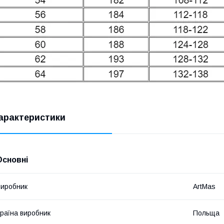
арактеристики
Основні
иробник
ArtMas
раїна виробник
Польща