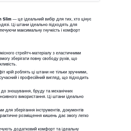
h Slim
— це ідеальний вибір для тих, хто цінує
одязі. Ці штани ідеально підходять для
зпечуючи максимальну гнучкість і комфорт
кісного стрейтч-матеріалу з еластичними
змогу зберігати повну свободу рухів, що
хливість.
фіт крій роблять ці штани не тільки зручними,
 сучасний і професійний вигляд, що підходить
а до зношування, бруду та механічних
тенсивного використання. Ці штани ідеально
 для зберігання інструментів, документів
 Практичне розміщення кишень дає змогу легко
ечують додатковий комфорт та ідеальну