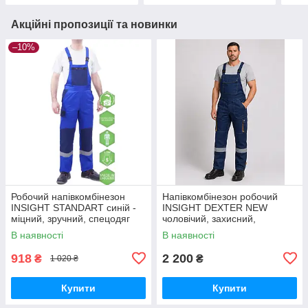
Акційні пропозиції та новинки
–10%
Робочий напівкомбінезон
Напівкомбінезон робочий
INSIGHT STANDART синій -
INSIGHT DEXTER NEW
міцний, зручний, спецодяг
чоловічий, захисний,
Україна
спецодяг синьо-бежевий
В наявності
В наявності
918
2 200
₴
₴
1 020 ₴
Купити
Купити