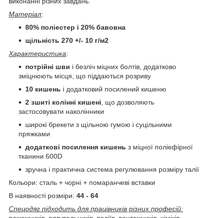
виконанні різних завдань.
Матеріал
:
80% поліестер і 20% бавовна
щільність 270 +/- 10 г/м2
Характеристика
:
потрійні шви
і безліч міцних болтів, додатково
зміцнюють місця, що піддаються розриву
10 кишень
і додатковий посилений кишеню
2 зшиті колінні кишені
, що дозволяють
застосовувати наколінники
широкі брекети з щільною гумою і суцільними
пряжками
додаткові посилення кишень
з міцної поліефірної
тканини 600D
зручна і практична система регулювання розміру талії
Кольори: сталь + чорні + помаранчеві вставки
В наявності розміри:
44 - 64
Спецодяг підходить для працівників різних професій:
пожежників, рятувальників, водіїв, вантажників, хіміків,