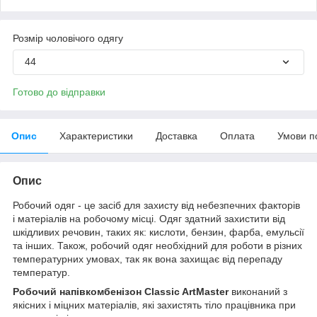
Розмір чоловічого одягу
44
Готово до відправки
Опис
Характеристики
Доставка
Оплата
Умови п
Опис
Робочий одяг - це засіб для захисту від небезпечних факторів
і матеріалів на робочому місці. Одяг здатний захистити від
шкідливих речовин, таких як: кислоти, бензин, фарба, емульсії
та інших. Також, робочий одяг необхідний для роботи в різних
температурних умовах, так як вона захищає від перепаду
температур.
Робочий напівкомбенізон
Classic ArtMaster
виконаний з
якісних і міцних матеріалів, які захистять тіло працівника при