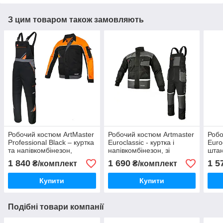
З цим товаром також замовляють
Робочий костюм ArtMaster
Робочий костюм Artmaster
Робо
Professional Black – куртка
Euroclassic - куртка і
Euro
та напівкомбінезон,
напівкомбінезон, зі
штан
посилений чоловічий
світловідбиваючими
для 
1 840
1 690
1 5
₴/комплект
₴/комплект
спецодяг, зносостійкий
елементами, міцна
робочий одяг,
робоча форма, чоловічий
Купити
Купити
с
Подібні товари компанії