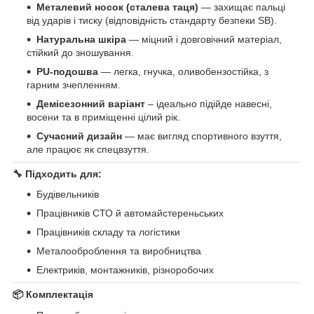
Металевий носок (сталева таця)
— захищає пальці
від ударів і тиску (відповідність стандарту безпеки SB).
Натуральна шкіра
— міцний і довговічний матеріал,
стійкий до зношування.
PU-подошва
— легка, гнучка, оливобензостійка, з
гарним зчепленням.
Демісезонний варіант
– ідеально підійде навесні,
восени та в приміщенні цілий рік.
Сучасний дизайн
— має вигляд спортивного взуття,
але працює як спецвзуття.
🔧
Підходить для:
Будівельників
Працівників СТО й автомайстереньських
Працівників складу та логістики
Металооброблення та виробництва
Електриків, монтажників, різноробочих
📦 Комплектація