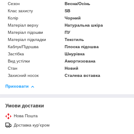
Сезон
Весна/Осінь
Клас захисту
SB
Колір
Чорний
Матеріал верху
Натуральна шкіра
Матеріал підошви
ПУ
Матеріал підкладки
Текстиль
Каблук/Підошва
Плоска підошва
Застібка
Шнурівка
Вид устілки
Амортизована
Стан
Новий
Захисний носок
Сталева вставка
Приховати
Умови доставки
Нова Пошта
Доставка кур'єром