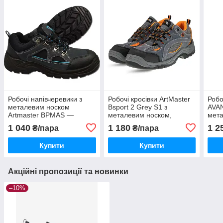
Робочі напівчеревики з
Робочі кросівки ArtMaster
Робо
металевим носком
Bsport 2 Grey S1 з
AVA
Artmaster BPMAS —
металевим носком,
мета
захисне спецвзуття для
дихаючі, зносостійкі,
захи
1 040
1 180
1 2
₴/пара
₴/пара
роботи, комфортне та
захисне спецвзуття
анти
міцне
Купити
Купити
Акційні пропозиції та новинки
–10%