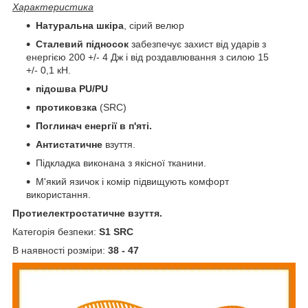
Характеристика
Натуральна
шкіра
, сірий велюр
Сталевий підносок
забезпечує захист від ударів з
енергією 200 +/- 4 Дж і від роздавлювання з силою 15
+/- 0,1 кН.
підошва PU/PU
протиковзка
(SRC)
Поглинач енергії в п'яті.
Антистатичне
взуття.
Підкладка виконана з якісної тканини.
М'який язичок і комір підвищують комфорт
використання.
Протиелектростатичне взуття.
Категорія безпеки:
S1 SRC
В наявності розміри:
38 - 47