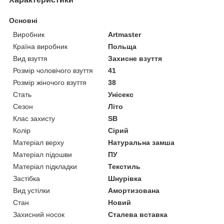
Основні
Виробник
Artmaster
Країна виробник
Польща
Вид взуття
Захисне взуття
Розмір чоловічого взуття
41
Розмір жіночого взуття
38
Стать
Унісекс
Сезон
Літо
Клас захисту
SB
Колір
Сірий
Матеріал верху
Натуральна замша
Матеріал підошви
ПУ
Матеріал підкладки
Текстиль
Застібка
Шнурівка
Вид устілки
Амортизована
Стан
Новий
Захисний носок
Сталева вставка