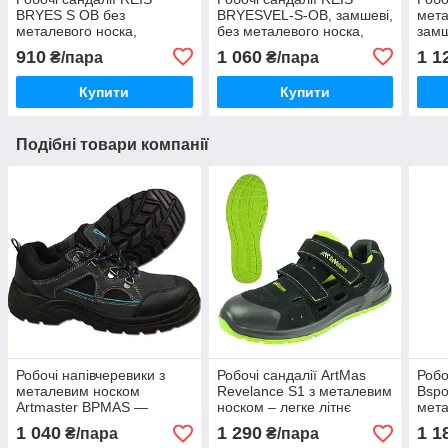
BRYES S OB без
BRYESVEL-S-OB, замшеві,
мет
металевого носка,
без металевого носка,
замш
протиковзка та
легкі, дихаючі, зручні,
BSPO
910
1 060
1 1
₴/пара
₴/пара
маслостійка підошва,
спецвзуття, Польща
ком
Польща
Купити
Купити
Подібні товари компанії
Робочі напівчеревики з
Робочі сандалії ArtMas
Робо
металевим носком
Revelance S1 з металевим
Bspo
Artmaster BPMAS —
носком – легке літнє
мета
захисне спецвзуття для
захисне спецвзуття для
диха
1 040
1 290
1 1
₴/пара
₴/пара
роботи, комфортне та
роботи
захи