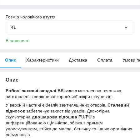
Розмір чоловічого взуття
41
В наявності
Опис
Характеристики
Доставка
Оплата
Умови п
Опис
Робочі захисні сандалі BSLace
з металевою вставкою,
виготовлені з велюрової коров’ячої шкіри шнуровані.
У верхній частині є безліч вентиляційних отворів.
Сталевий
підносок
забезпечує захист від ударів. Двоколірна
скульптурна
двошарова підошва PU/PU
з
диференційованою щільністю, збірка з прямим
уприскуванням, стійка до масла, бензину та інших органічних
розчинників.