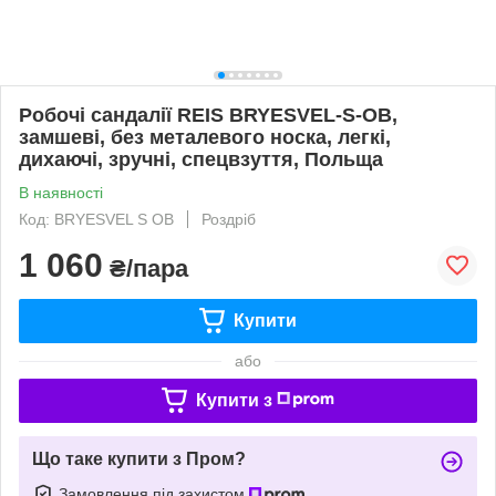
Робочі сандалії REIS BRYESVEL-S-OB,
замшеві, без металевого носка, легкі,
дихаючі, зручні, спецвзуття, Польща
В наявності
Код: BRYESVEL S OB
Роздріб
1 060
₴/пара
Купити
або
Купити з
Що таке купити з Пром?
Замовлення під захистом