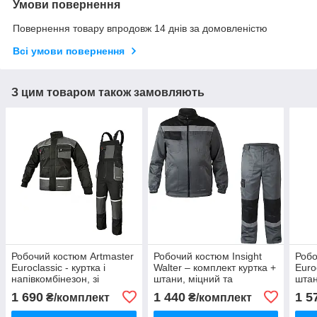
Умови повернення
Повернення товару впродовж 14 днів за домовленістю
Всі умови повернення
З цим товаром також замовляють
Робочий костюм Artmaster
Робочий костюм Insight
Робо
Euroclassic - куртка і
Walter – комплект куртка +
Euro
напівкомбінезон, зі
штани, міцний та
штан
світловідбиваючими
функціональний спецодяг
для 
1 690
1 440
1 5
₴/комплект
₴/комплект
елементами, міцна
робоча форма