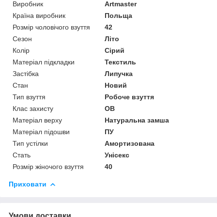
Виробник
Artmaster
Країна виробник
Польща
Розмір чоловічого взуття
42
Сезон
Літо
Колір
Сірий
Матеріал підкладки
Текстиль
Застібка
Липучка
Стан
Новий
Тип взуття
Робоче взуття
Клас захисту
OB
Матеріал верху
Натуральна замша
Матеріал підошви
ПУ
Тип устілки
Амортизована
Стать
Унісекс
Розмір жіночого взуття
40
Приховати
Умови доставки