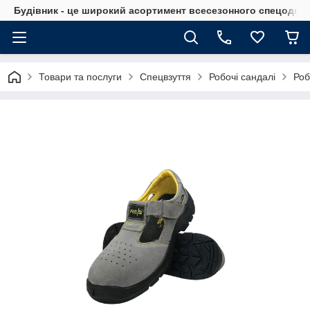
Будівник - це широкий асортимент всесезонного спецодягу 
Товари та послуги
Спецвзуття
Робочі сандалі
Роб