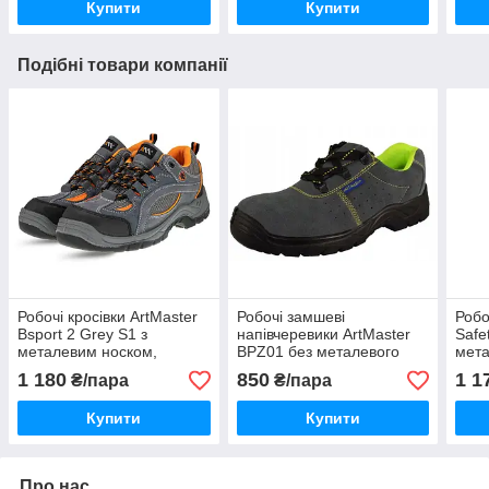
Купити
Купити
Подібні товари компанії
Робочі кросівки ArtMaster
Робочі замшеві
Робо
Bsport 2 Grey S1 з
напівчеревики ArtMaster
Safe
металевим носком,
BPZ01 без металевого
мета
дихаючі, зносостійкі,
носка, легкі та зручні,
замш
1 180
850
1 1
₴/пара
₴/пара
захисне спецвзуття
чоловіче спецвзуття
чоло
Купити
Купити
Про нас