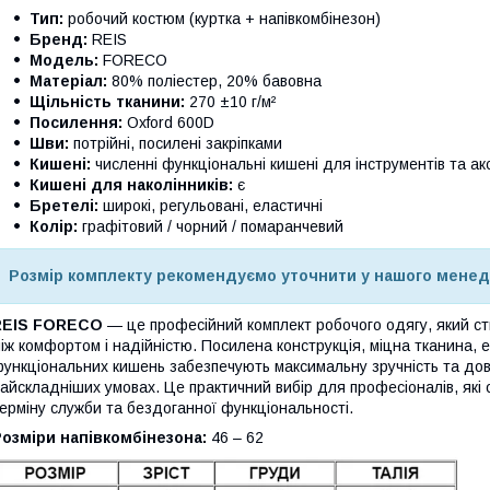
Тип:
робочий костюм (куртка + напівкомбінезон)
Бренд:
REIS
Модель:
FORECO
Матеріал:
80% поліестер, 20% бавовна
Щільність тканини:
270 ±10 г/м²
Посилення:
Oxford 600D
Шви:
потрійні, посилені закріпками
Кишені:
численні функціональні кишені для інструментів та ак
Кишені для наколінників:
є
Бретелі:
широкі, регульовані, еластичні
Колір:
графітовий / чорний / помаранчевий
Розмір комплекту рекомендуємо уточнити у нашого мене
REIS FORECO
— це професійний комплект робочого одягу, який ств
іж комфортом і надійністю. Посилена конструкція, міцна тканина, ер
ункціональних кишень забезпечують максимальну зручність та довг
айскладніших умовах. Це практичний вибір для професіоналів, які о
ерміну служби та бездоганної функціональності.
озміри напівкомбінезона:
46 – 62