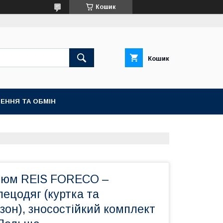
Кошик
Кошик
ЕННЯ ТА ОБМІН
тюм REIS FORECO –
ецодяг (куртка та
зон), зносостійкий комплект