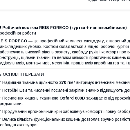
️ Робочий костюм REIS FORECO (куртка + напівкомбінезон)
—
рофесійної роботи
REIS FORECO
— це професійний комплект спецодягу, створений дл
айскладніших умовах. Костюм складається з міцної робочої куртки 
абезпечують високий рівень захисту, свободу рухів і комфорт прот
онструкції, щільній тканині та великій кількості практичних кишень
удівельників, монтажників, механіків, працівників виробництва та ін
🔧 ОСНОВНІ ПЕРЕВАГИ
 Надміцна тканина щільністю
270 г/м²
витримує інтенсивні механі
 Потрійні шви та численні посилені закріпки значно підвищують дов
 Посилення кишень тканиною
Oxford 600D
захищає їх від прокол
редметами.
 Продуманий ергономічний крій забезпечує комфорт і повну свобод
 Велика кількість функціональних кишень дозволяє зручно розміст
еобхідні аксесуари.