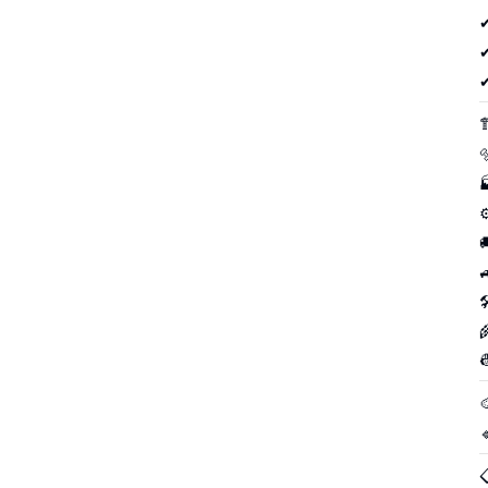
✔
✔
✔








