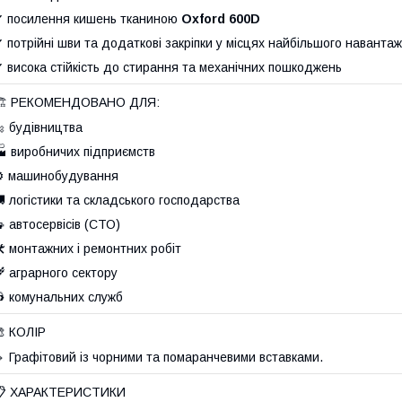
 посилення кишень тканиною
Oxford 600D
 потрійні шви та додаткові закріпки у місцях найбільшого наванта
 висока стійкість до стирання та механічних пошкоджень
🏗️ РЕКОМЕНДОВАНО ДЛЯ:
 будівництва
 виробничих підприємств
⚙ машинобудування
 логістики та складського господарства
 автосервісів (СТО)
️ монтажних і ремонтних робіт
 аграрного сектору
 комунальних служб
 КОЛІР
 Графітовий із чорними та помаранчевими вставками.
📋 ХАРАКТЕРИСТИКИ