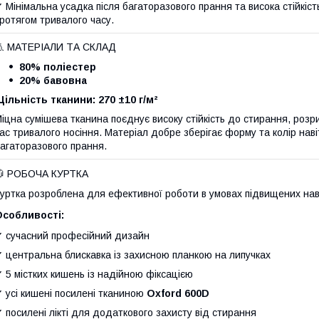
 Мінімальна усадка після багаторазового прання та висока стійкі
ротягом тривалого часу.
🧵 МАТЕРІАЛИ ТА СКЛАД
80% поліестер
20% бавовна
ільність тканини:
270 ±10 г/м²
іцна сумішева тканина поєднує високу стійкість до стирання, розр
ас тривалого носіння. Матеріал добре зберігає форму та колір навіт
агаторазового прання.
🧥 РОБОЧА КУРТКА
уртка розроблена для ефективної роботи в умовах підвищених нав
Особливості:
 сучасний професійний дизайн
 центральна блискавка із захисною планкою на липучках
 5 містких кишень із надійною фіксацією
 усі кишені посилені тканиною
Oxford 600D
 посилені лікті для додаткового захисту від стирання