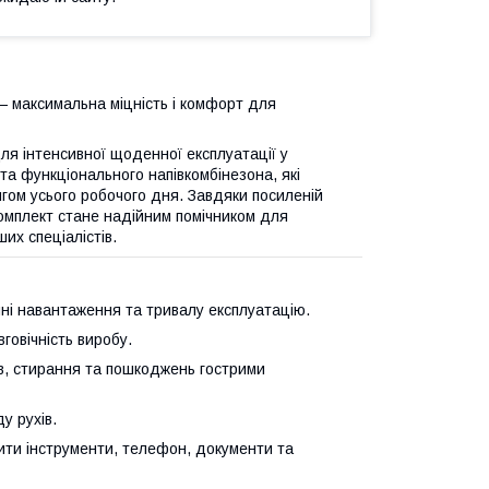
 максимальна міцність і комфорт для
я інтенсивної щоденної експлуатації у
та функціонального напівкомбінезона, які
ягом усього робочого дня. Завдяки посиленій
 комплект стане надійним помічником для
ших спеціалістів.
чні навантаження та тривалу експлуатацію.
говічність виробу.
ів, стирання та пошкоджень гострими
у рухів.
ити інструменти, телефон, документи та