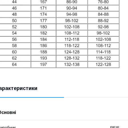
арактеристики
Основні
иробник
REIS