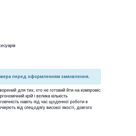
сесуарів
джера перед оформленням замовлення.
орений для тих, хто не готовий йти на компроміс
гономічний крій і велика кількість
овічність навіть під час щоденної роботи в
чікують від спецодягу високої якості, довгого