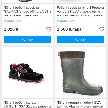
Жіночі робочі кросівки
Робочі кросівки жіночі Procera
GALMAG Shoes 564 LILA S1 з
Venus S1 ESD з металевим
металевим підноском
носком, антистатичні, захисні
В наявності
В наявності
1 320
1 560
₴
₴/пара
Купити
Купити
Жіночі робочі сандалі
Жіночі утеплені чоботи EVA
URGENT 307 S1 з металевим
Lemigo Alaska — легкі зимові